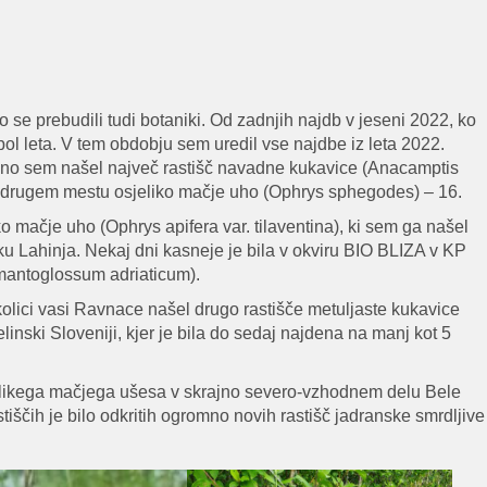
e prebudili tudi botaniki. Od zadnjih najdb v jeseni 2022, ko
pol leta. V tem obdobju sem uredil vse najdbe iz leta 2022.
vedno sem našel največ rastišč navadne kukavice (Anacamptis
 na drugem mestu osjeliko mačje uho (Ophrys sphegodes) – 16.
ko mačje uho (Ophrys apifera var. tilaventina), ki sem ga našel
 Lahinja. Nekaj dni kasneje je bila v okviru BIO BLIZA v KP
mantoglossum adriaticum).
okolici vasi Ravnace našel drugo rastišče metuljaste kukavice
linski Sloveniji, kjer je bila do sedaj najdena na manj kot 5
ljelikega mačjega ušesa v skrajno severo-vzhodnem delu Bele
stiščih je bilo odkritih ogromno novih rastišč jadranske smrdljive