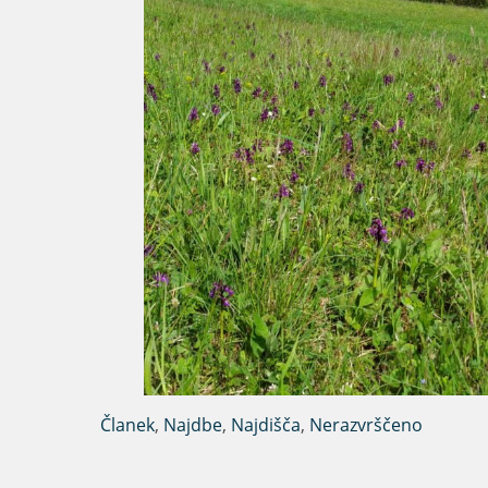
Članek
,
Najdbe
,
Najdišča
,
Nerazvrščeno
Navigacija