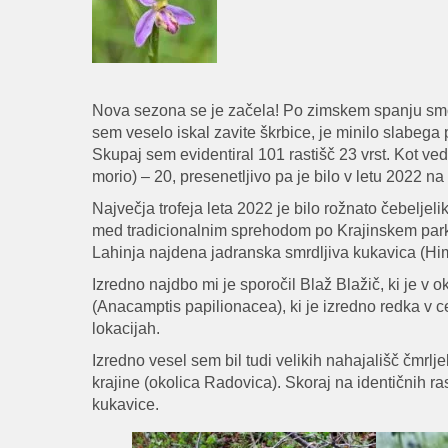
Nova sezona se je začela! Po zimskem spanju smo s
sem veselo iskal zavite škrbice, je minilo slabega 
Skupaj sem evidentiral 101 rastišč 23 vrst. Kot 
morio) – 20, presenetljivo pa je bilo v letu 2022
Največja trofeja leta 2022 je bilo rožnato čebeljeli
med tradicionalnim sprehodom po Krajinskem parku
Lahinja najdena jadranska smrdljiva kukavica (Hi
Izredno najdbo mi je sporočil Blaž Blažič, ki je v 
(Anacamptis papilionacea), ki je izredno redka v ce
lokacijah.
Izredno vesel sem bil tudi velikih nahajališč čmr
krajine (okolica Radovica). Skoraj na identičnih ra
kukavice.