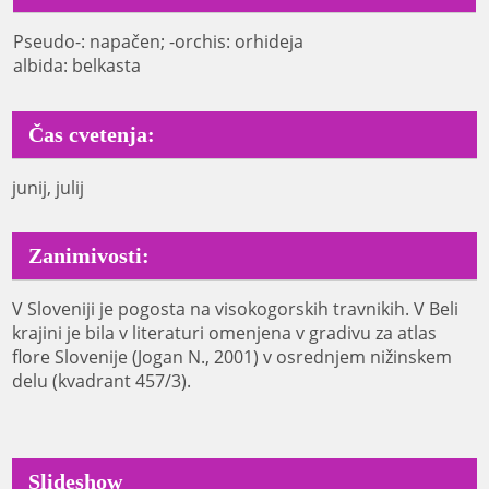
Pseudo-: napačen; -orchis: orhideja
albida: belkasta
Čas cvetenja:
junij, julij
Zanimivosti:
V Sloveniji je pogosta na visokogorskih travnikih. V Beli
krajini je bila v literaturi omenjena v gradivu za atlas
flore Slovenije (Jogan N., 2001) v osrednjem nižinskem
delu (kvadrant 457/3).
Slideshow