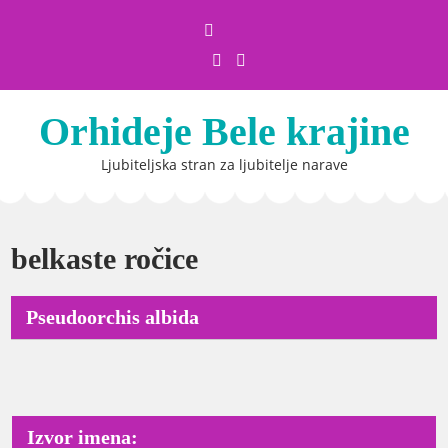
Skip
to
content
Orhideje Bele krajine
Ljubiteljska stran za ljubitelje narave
belkaste ročice
Pseudoorchis albida
Izvor imena: