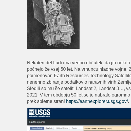
Nekateri del ljudi ima vedno občutek, da jih nekdo
počnejo že vsaj 50 let. Na vrhuncu hladne vojne, 23.
poimenovan Earth Resources Technology Satellite 1,
nenehno zbiranje podatkov o naravnih virih Zemlje 
Sledili so mu še sateliti Landsat 2, Landsat 3…, vs
2021. V tem obdobju 50 let se je nabralo ogromno f
prek spletne strani
https://earthexplorer.usgs.gov/
.