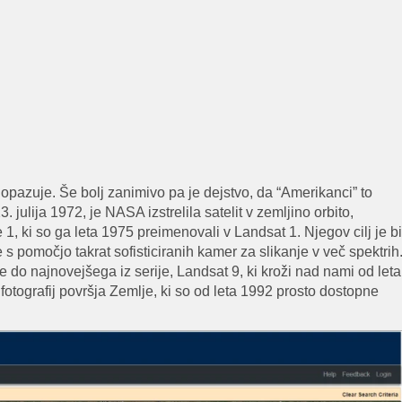
 opazuje. Še bolj zanimivo pa je dejstvo, da “Amerikanci” to
 julija 1972, je NASA izstrelila satelit v zemljino orbito,
 ki so ga leta 1975 preimenovali v Landsat 1. Njegov cilj je bi
s pomočjo takrat sofisticiranih kamer za slikanje v več spektrih
e do najnovejšega iz serije, Landsat 9, ki kroži nad nami od leta
otografij površja Zemlje, ki so od leta 1992 prosto dostopne