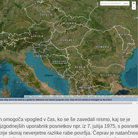
am omogoča vpogled v čas, ko se še zavedali nismo, kaj se je
jzgodnejših uporabnik posnetkov npr. iz 7. julija 1975, s posnetk
zkrije skoraj neverjetne razlike rabe površja. Čeprav je natančnos