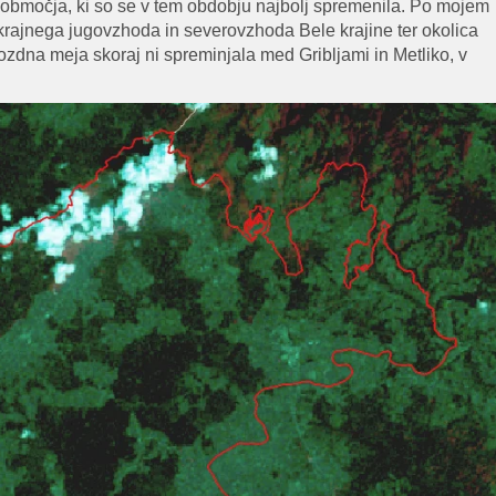
 območja, ki so se v tem obdobju najbolj spremenila. Po mojem
skrajnega jugovzhoda in severovzhoda Bele krajine ter okolica
ozdna meja skoraj ni spreminjala med Gribljami in Metliko, v