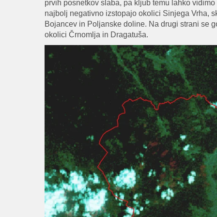
prvih posnetkov slaba, pa kljub temu lahko vidimo
najbolj negativno izstopajo okolici Sinjega Vrha, 
Bojancev in Poljanske doline. Na drugi strani se g
okolici Črnomlja in Dragatuša.