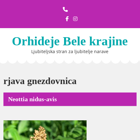
Skip
to
content
Orhideje Bele krajine
Ljubiteljska stran za ljubitelje narave
rjava gnezdovnica
Neottia nidus-avis