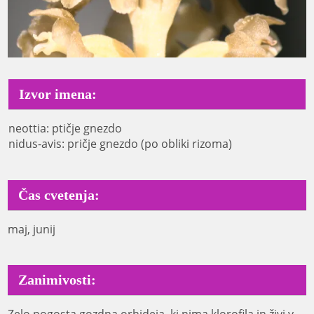
Izvor imena:
neottia: ptičje gnezdo
nidus-avis: pričje gnezdo (po obliki rizoma)
Čas cvetenja:
maj, junij
Zanimivosti:
Zelo pogosta gozdna orhideja, ki nima klorofila in živi v