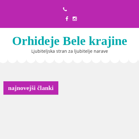
Skip
to
content
Orhideje Bele krajine
Ljubiteljska stran za ljubitelje narave
najnovejši članki