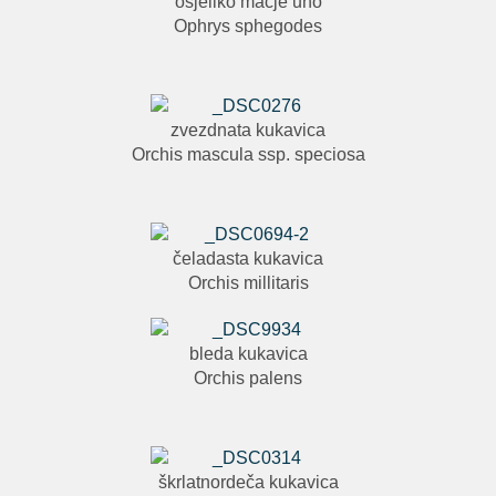
osjeliko mačje uho
Ophrys sphegodes
zvezdnata kukavica
Orchis mascula ssp. speciosa
čeladasta kukavica
Orchis millitaris
bleda kukavica
Orchis palens
škrlatnordeča kukavica