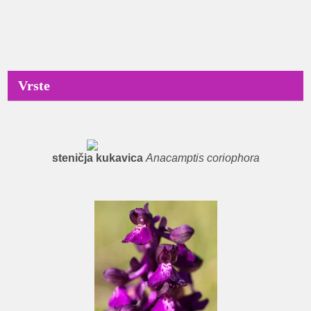
Pregled leta 2022 – začetek sezone
2023
Vrste
steničja kukavica
Anacamptis coriophora