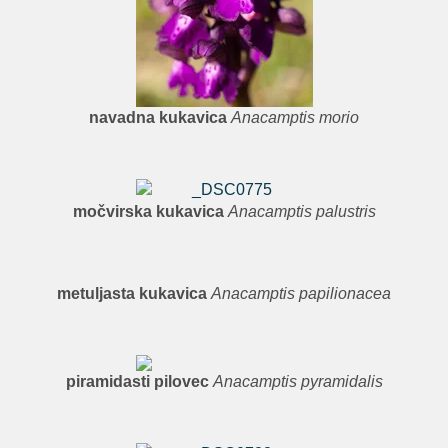
navadna kukavica
Anacamptis morio
močvirska kukavica
Anacamptis palustris
metuljasta kukavica
Anacamptis papilionacea
piramidasti pilovec
Anacamptis pyramidalis