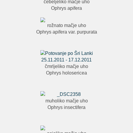
čebeljeliko mačje uho
Ophrys apifera
rožnato mačje uho
Ophrys apifera var. purpurata
čmrljeliko mačje uho
Ophrys holosericea
muholiko mačje uho
Ophrys insectifera