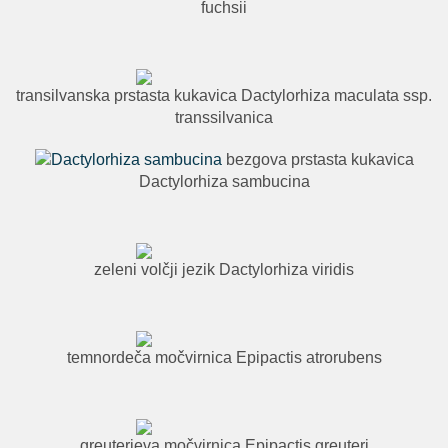
fuchsii
transilvanska prstasta kukavica Dactylorhiza maculata ssp.
transsilvanica
bezgova prstasta kukavica
Dactylorhiza sambucina
zeleni volčji jezik Dactylorhiza viridis
temnordeča močvirnica Epipactis atrorubens
greuterjeva močvirnica Epipactis greuteri