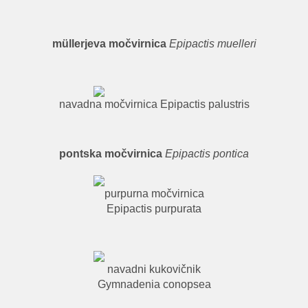
müllerjeva močvirnica
Epipactis muelleri
navadna močvirnica Epipactis palustris
pontska močvirnica
Epipactis pontica
purpurna močvirnica
Epipactis purpurata
navadni kukovičnik
Gymnadenia conopsea